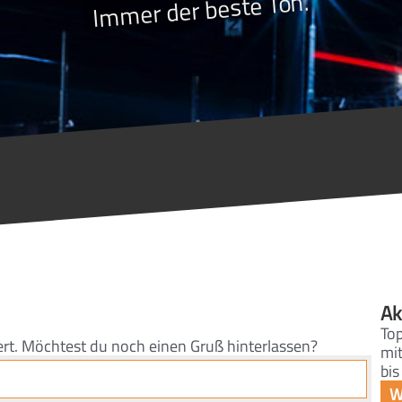
Immer der beste Ton.
Ak
To
ert. Möchtest du noch einen Gruß hinterlassen?
mit
bis