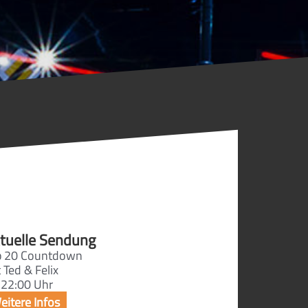
tuelle Sendung
p 20 Countdown
 Ted & Felix
 22:00 Uhr