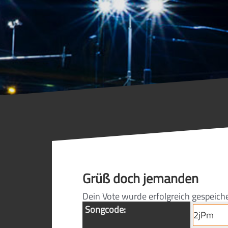
Grüß doch jemanden
Dein Vote wurde erfolgreich gespeich
Songcode: