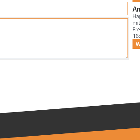
An
Ha
mit
Fre
16: