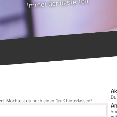
Immer der beste Ton.
Ak
Du
ert. Möchtest du noch einen Gruß hinterlassen?
An
So
mi