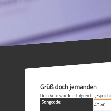
Grüß doch jemanden
Dein Vote wurde erfolgreich gespeich
Songcode: