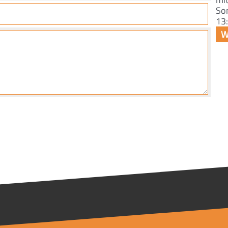
So
13: