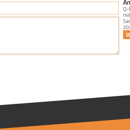
An
Q-
mi
Sa
20: