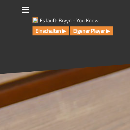
Z
u
m
Es läuft: Bryyn - You Know
I
n
Einschalten ▶
Eigener Player ▶
h
a
l
t
s
p
r
i
n
g
e
n