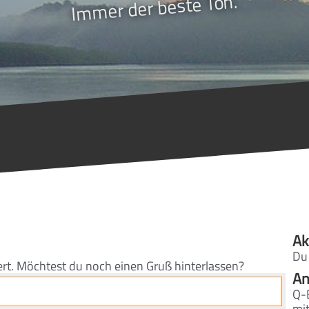
Immer der beste Ton.
Ak
Du
ert. Möchtest du noch einen Gruß hinterlassen?
An
Q-
mi