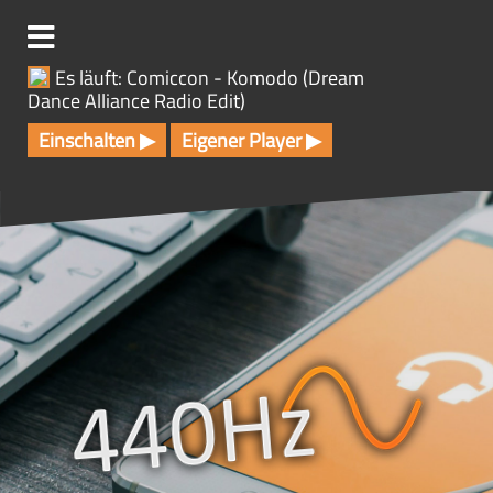
Z
u
m
Es läuft: Comiccon - Komodo (Dream
I
Dance Alliance Radio Edit)
n
h
Einschalten ▶
Eigener Player ▶
a
l
t
s
p
r
i
n
g
e
n