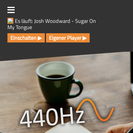
Z
u
m
Es läuft: Josh Woodward - Sugar On
I
My Tongue
n
h
Einschalten ▶
Eigener Player ▶
a
l
t
s
p
r
i
n
g
e
n