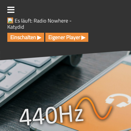
Z
u
m
Es läuft: Radio Nowhere -
I
Katydid
n
h
Einschalten ▶
Eigener Player ▶
a
l
t
s
p
r
i
n
g
e
n