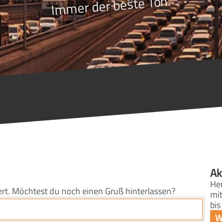
Immer der beste Ton.
Ak
He
ert. Möchtest du noch einen Gruß hinterlassen?
mi
bis