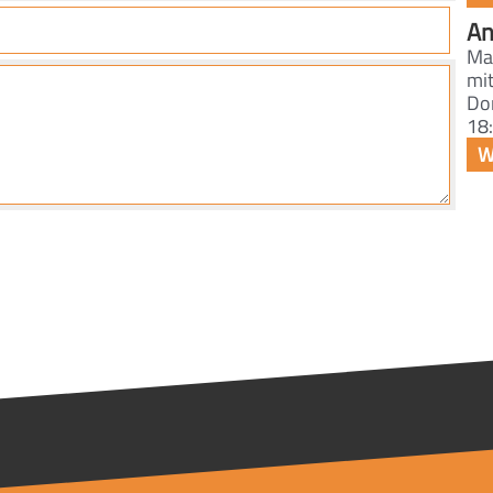
An
Ma
mi
Do
18: