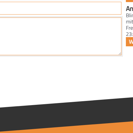
An
Bl
mit
Fre
23: