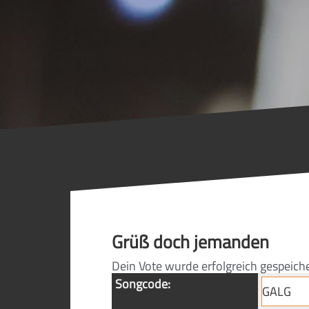
Grüß doch jemanden
Dein Vote wurde erfolgreich gespeich
Songcode: