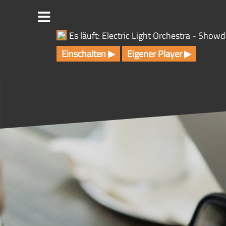
Z
u
m
Es läuft: Electric Light Orchestra - Sho
I
n
Einschalten ▶
Eigener Player ▶
h
a
l
t
s
p
r
i
n
g
e
n