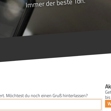
Immer der beste Ton.
Ak
Get
ert. Möchtest du noch einen Gruß hinterlassen?
bis