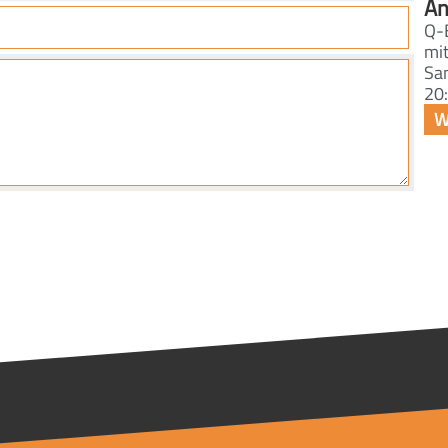
An
Q-
mi
Sa
20: