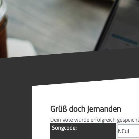
Grüß doch jemanden
Dein Vote wurde erfolgreich gespeich
Songcode: