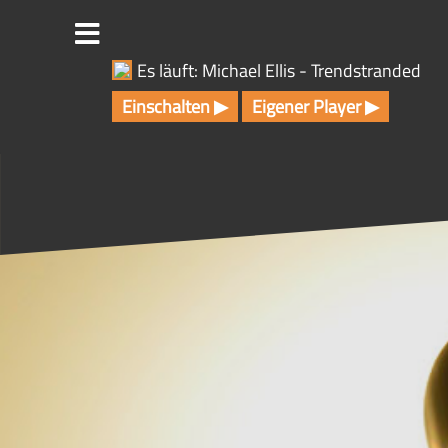
Z
u
m
Es läuft: Michael Ellis - Trendstranded
I
n
Einschalten ▶
Eigener Player ▶
h
a
l
t
s
p
r
i
n
g
e
n