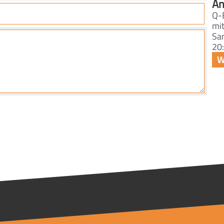
An
Q-
mi
Sa
20: