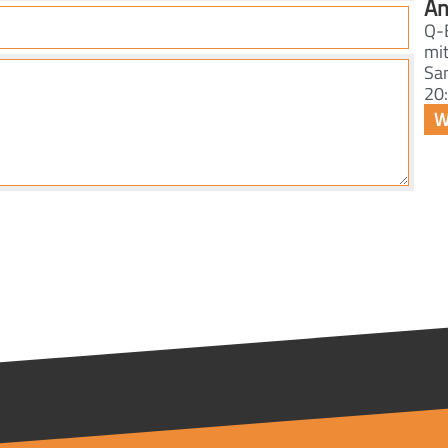
An
Q-
mi
Sa
20: