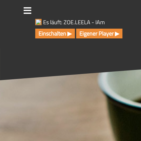
Z
u
m
Es läuft: ZOE.LEELA - IAm
I
n
Einschalten ▶
Eigener Player ▶
h
a
l
t
s
p
r
i
n
g
e
n