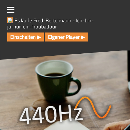
Z
u
m
Es läuft: Fred-Bertelmann - Ich-bin-
I
ja-nur-ein-Troubadour
n
h
Einschalten ▶
Eigener Player ▶
a
l
t
s
p
r
i
n
g
e
n