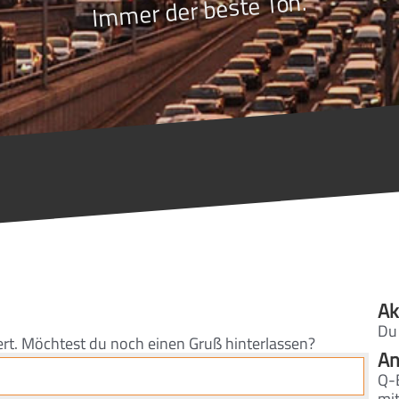
Immer der beste Ton.
Ak
Du
ert. Möchtest du noch einen Gruß hinterlassen?
An
Q-
mi