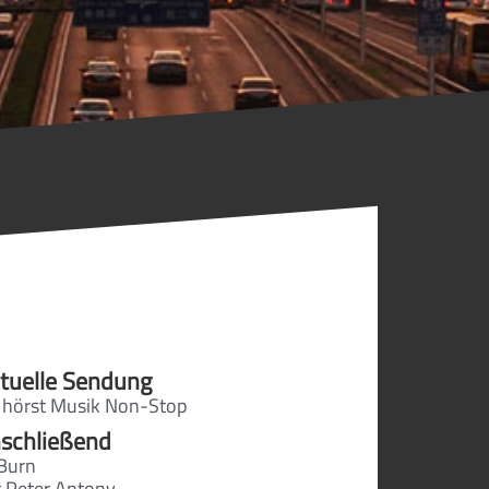
tuelle Sendung
 hörst Musik Non-Stop
schließend
Burn
t Peter Antony