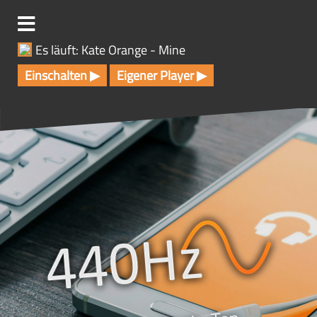
Z
u
m
Es läuft: Kate Orange - Mine
I
n
Einschalten ▶
Eigener Player ▶
h
a
l
t
s
p
r
i
n
g
e
n