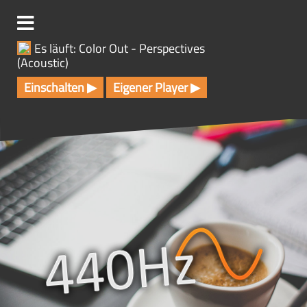
Z
u
m
Es läuft: Color Out - Perspectives
I
(Acoustic)
n
h
Einschalten ▶
Eigener Player ▶
a
l
t
s
p
r
i
n
g
e
n