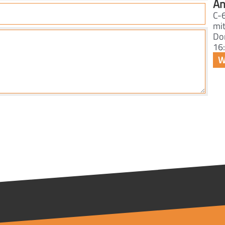
An
C-
mi
Do
16: