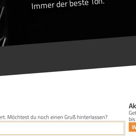
Immer der beste Ton.
Ak
Get
ert. Möchtest du noch einen Gruß hinterlassen?
bis