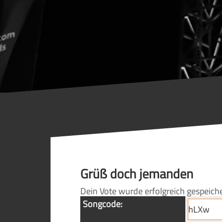
Grüß doch jemanden
Dein Vote wurde erfolgreich gespeich
Songcode: