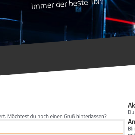
Immer der beste Ton.
Ak
Du
ert. Möchtest du noch einen Gruß hinterlassen?
An
Bl
mit