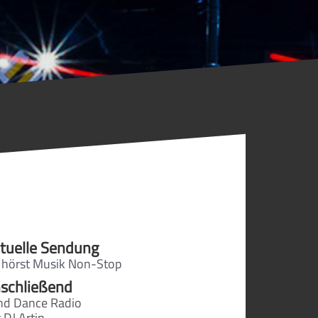
tuelle Sendung
 hörst Musik Non-Stop
schließend
ind Dance Radio
 DJ Artin