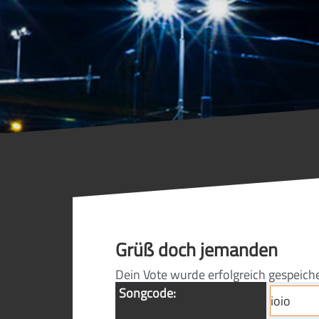
Grüß doch jemanden
Dein Vote wurde erfolgreich gespeich
Songcode: