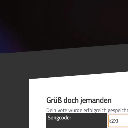
Grüß doch jemanden
Dein Vote wurde erfolgreich gespeich
Songcode: