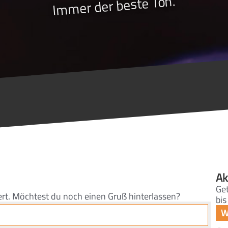
Immer der beste Ton.
Ak
Get
ert. Möchtest du noch einen Gruß hinterlassen?
bis