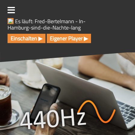
Z
u
m
Es läuft: Fred-Bertelmann - In-
I
Hamburg-sind-die-Nachte-lang
n
h
Einschalten ▶
Eigener Player ▶
a
l
t
s
p
r
i
n
g
e
n