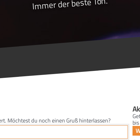
Immer der beste Ton.
Ak
Get
ert. Möchtest du noch einen Gruß hinterlassen?
bis