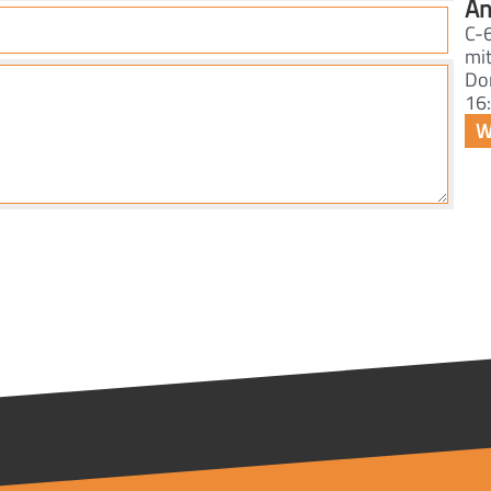
An
C-
mi
Do
16: