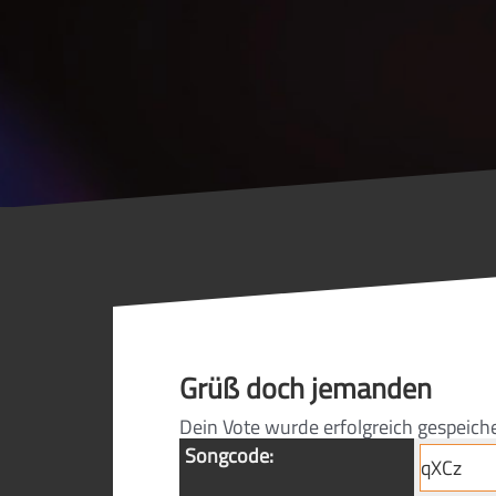
Grüß doch jemanden
Dein Vote wurde erfolgreich gespeich
Songcode: