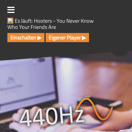
Z
u
m
Es läuft: Hooters - You Never Know
I
Who Your Friends Are
n
h
Einschalten ▶
Eigener Player ▶
a
l
t
s
p
r
i
n
g
e
n