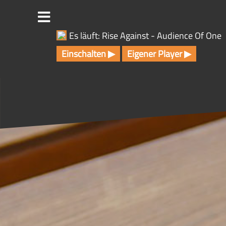
Z
u
m
Es läuft: Rise Against - Audience Of One
I
n
Einschalten ▶
Eigener Player ▶
h
a
l
t
s
p
r
i
n
g
e
n