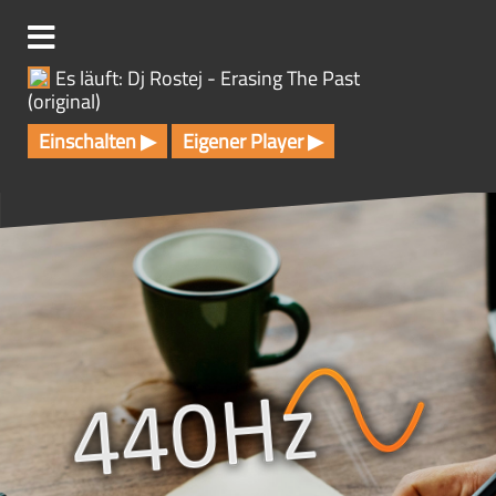
Z
u
m
Es läuft: Dj Rostej - Erasing The Past
I
(original)
n
h
Einschalten ▶
Eigener Player ▶
a
l
t
s
p
r
i
n
g
e
n