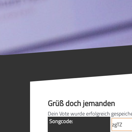
Grüß doch jemanden
Dein Vote wurde erfolgreich gespeich
Songcode: