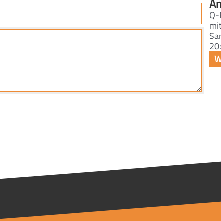
An
Q-
mi
Sa
20: