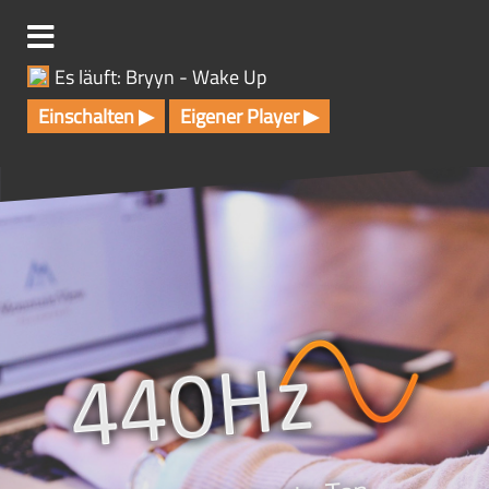
Z
u
m
Es läuft: Bryyn - Wake Up
I
n
Einschalten ▶
Eigener Player ▶
h
a
l
t
s
p
r
i
n
g
e
n