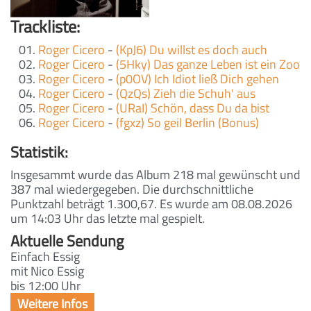
Trackliste:
Roger Cicero
-
(KpJ6) Du willst es doch auch
Roger Cicero
-
(5Hky) Das ganze Leben ist ein Zoo
Roger Cicero
-
(p0OV) Ich Idiot ließ Dich gehen
Roger Cicero
-
(QzQs) Zieh die Schuh' aus
Roger Cicero
-
(URaI) Schön, dass Du da bist
Roger Cicero
-
(fgxz) So geil Berlin (Bonus)
Statistik:
Insgesammt wurde das Album 218 mal gewünscht und
387 mal wiedergegeben. Die durchschnittliche
Punktzahl beträgt 1.300,67. Es wurde am 08.08.2026
um 14:03 Uhr das letzte mal gespielt.
Aktuelle Sendung
Einfach Essig
mit Nico Essig
bis 12:00 Uhr