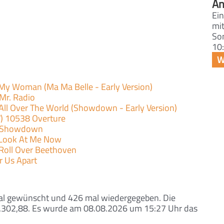
An
Ein
mit
So
10:
 My Woman (Ma Ma Belle - Early Version)
Mr. Radio
 All Over The World (Showdown - Early Version)
 10538 Overture
) Showdown
 Look At Me Now
 Roll Over Beethoven
ar Us Apart
l gewünscht und 426 mal wiedergegeben. Die
 1.302,88. Es wurde am 08.08.2026 um 15:27 Uhr das