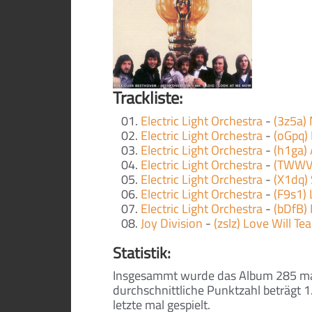
Trackliste:
Electric Light Orchestra
-
(3z5a)
Electric Light Orchestra
-
(oGpq) 
Electric Light Orchestra
-
(h1ga)
Electric Light Orchestra
-
(TWWV)
Electric Light Orchestra
-
(X1dq
Electric Light Orchestra
-
(F9s1)
Electric Light Orchestra
-
(bDfB)
Joy Division
-
(zslz) Love Will Te
Statistik:
Insgesammt wurde das Album 285 ma
durchschnittliche Punktzahl beträgt
letzte mal gespielt.