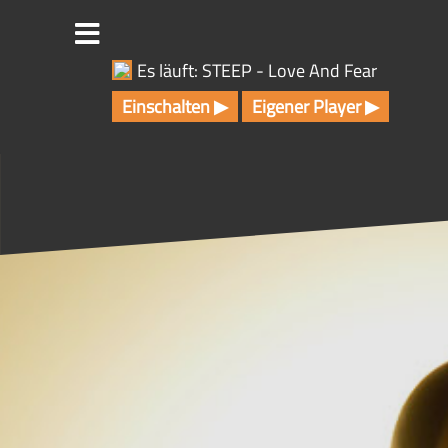
Z
u
m
Es läuft: STEEP - Love And Fear
I
n
Einschalten ▶
Eigener Player ▶
h
a
l
t
s
p
r
i
n
g
e
n