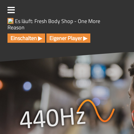
Z
u
m
Es läuft: Fresh Body Shop - One More
I
Reason
n
h
Einschalten ▶
Eigener Player ▶
a
l
t
s
p
r
i
n
g
e
n