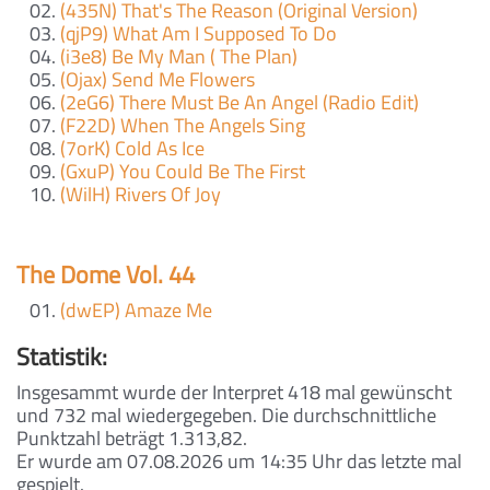
(435N) That's The Reason (Original Version)
(qjP9) What Am I Supposed To Do
(i3e8) Be My Man ( The Plan)
(Ojax) Send Me Flowers
(2eG6) There Must Be An Angel (Radio Edit)
(F22D) When The Angels Sing
(7orK) Cold As Ice
(GxuP) You Could Be The First
(WilH) Rivers Of Joy
The Dome Vol. 44
(dwEP) Amaze Me
Statistik:
Insgesammt wurde der Interpret 418 mal gewünscht
und 732 mal wiedergegeben. Die durchschnittliche
Punktzahl beträgt 1.313,82.
Er wurde am 07.08.2026 um 14:35 Uhr das letzte mal
gespielt.