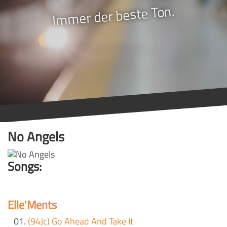
Immer der beste Ton.
No Angels
Songs:
Elle'Ments
(94Jc) Go Ahead And Take It