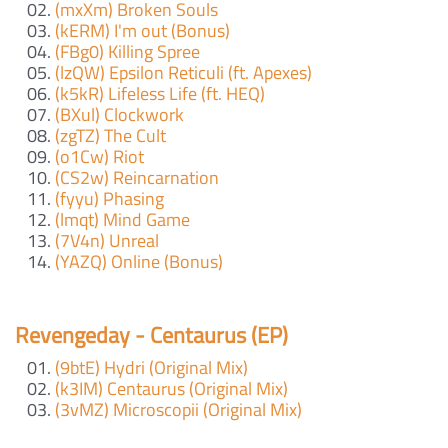
(mxXm) Broken Souls
(kERM) I'm out (Bonus)
(FBg0) Killing Spree
(lzQW) Epsilon Reticuli (ft. Apexes)
(k5kR) Lifeless Life (ft. HEQ)
(BXul) Clockwork
(zgTZ) The Cult
(o1Cw) Riot
(CS2w) Reincarnation
(fyyu) Phasing
(lmqt) Mind Game
(7V4n) Unreal
(YAZQ) Online (Bonus)
Revengeday - Centaurus (EP)
(9btE) Hydri (Original Mix)
(k3IM) Centaurus (Original Mix)
(3vMZ) Microscopii (Original Mix)