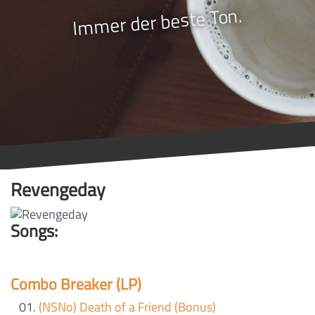
Immer der beste Ton.
Revengeday
Songs:
Combo Breaker (LP)
(NSNo) Death of a Friend (Bonus)