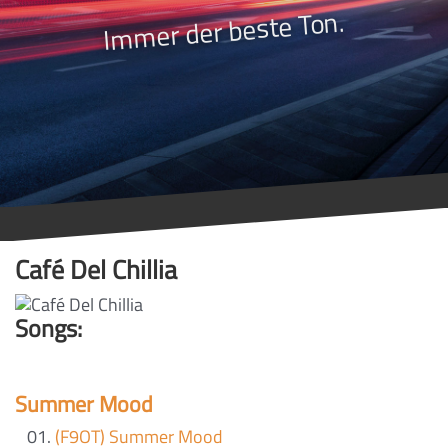
Immer der beste Ton.
Café Del Chillia
Songs:
Summer Mood
(F9OT) Summer Mood