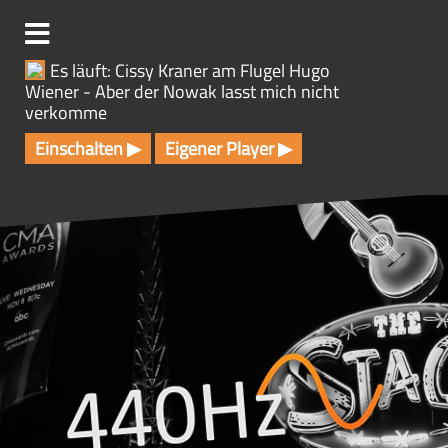
Z
u
m
Es läuft: Cissy Kraner am Flugel Hugo
I
Wiener - Aber der Nowak lasst mich nicht
n
verkomme
h
a
Einschalten ▶
Eigener Player ▶
l
t
s
p
r
i
n
g
e
n