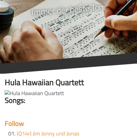
Immer der beste Ton.
Hula Hawaiian Quartett
Songs:
Follow
(Q14r) Jim Jonny und Jonas