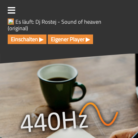
Z
u
m
Es läuft: Dj Rostej - Sound of heaven
I
(original)
n
h
Einschalten ▶
Eigener Player ▶
a
l
t
s
p
r
i
n
g
e
n