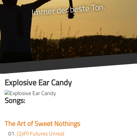
Immer der beste Ton.
Explosive Ear Candy
Songs:
The Art of Sweet Nothings
(2jiP) Futures Unreal