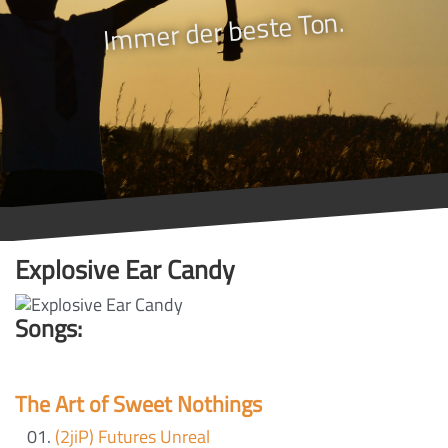
Immer der beste Ton.
Explosive Ear Candy
Songs:
The Art of Sweet Nothings
(2jiP) Futures Unreal