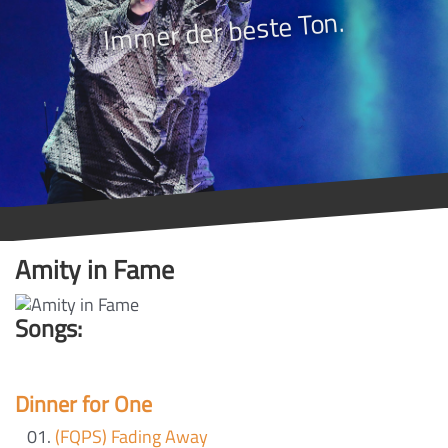
Immer der beste Ton.
Amity in Fame
Songs:
Dinner for One
(FQPS) Fading Away