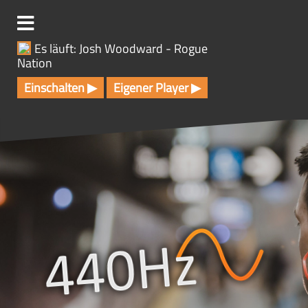
Z
u
m
Es läuft: Josh Woodward - Rogue
I
Nation
n
h
Einschalten ▶
Eigener Player ▶
a
l
t
s
p
r
i
n
g
e
n