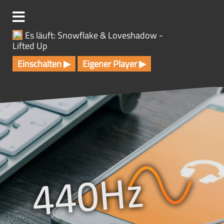
Z
u
m
Es läuft: Snowflake & Loveshadow -
I
Lifted Up
n
h
Einschalten ▶
Eigener Player ▶
a
l
t
s
p
r
i
n
g
e
n