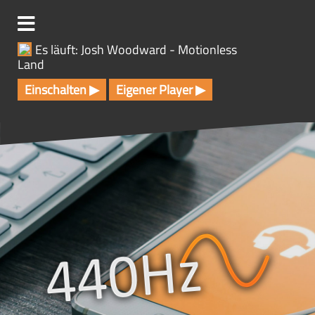
Z
u
m
Es läuft: Josh Woodward - Motionless
I
Land
n
h
Einschalten ▶
Eigener Player ▶
a
l
t
s
p
r
i
n
g
e
n