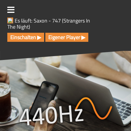
Z
u
m
Es läuft: Saxon - 747 (Strangers In
I
The Night)
n
h
Einschalten ▶
Eigener Player ▶
a
l
t
s
p
r
i
n
g
e
n