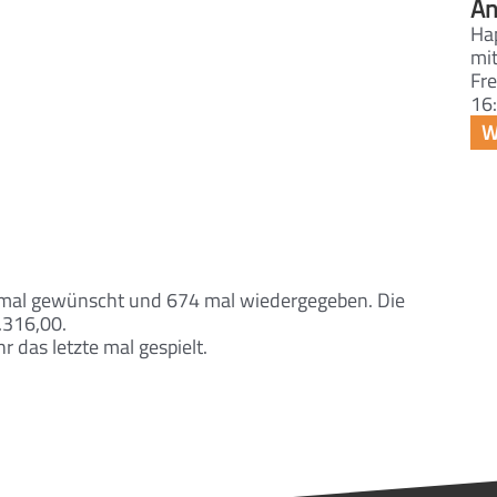
An
Ha
mit
Fre
16:
 mal gewünscht und 674 mal wiedergegeben. Die
.316,00.
das letzte mal gespielt.