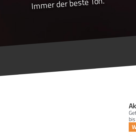
Immer der beste Ton.
Ak
Get
bis