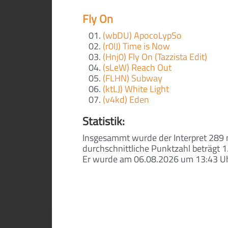
Fly On
(wbDU) ApocoLypSo
(r0IJ) Time is Now
(Hnj0) Fly On (Tazzista Edit)
(sLeW) Reach Out
(FLHN) Subway
(ktLJ) White Light
(v4kd) Eden
Statistik:
Insgesammt wurde der Interpret 289
durchschnittliche Punktzahl beträgt 1
Er wurde am 06.08.2026 um 13:43 Uhr 