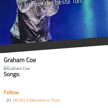
Immer der beste Ton.
Graham Coe
Songs:
Follow
(KS3h) A Moment in Time