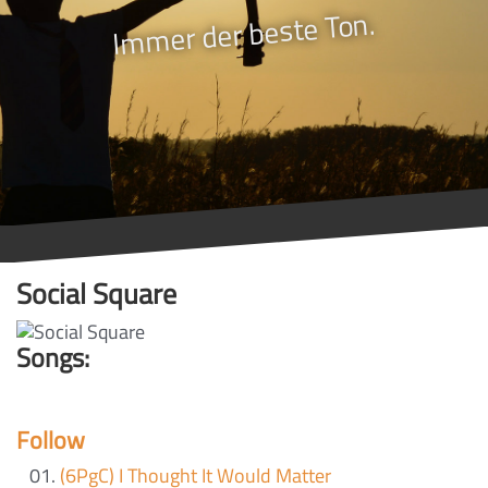
Immer der beste Ton.
Social Square
Songs:
Follow
(6PgC) I Thought It Would Matter