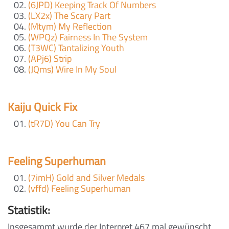
(6JPD) Keeping Track Of Numbers
(LX2x) The Scary Part
(Mtym) My Reflection
(WPQz) Fairness In The System
(T3WC) Tantalizing Youth
(APj6) Strip
(JQms) Wire In My Soul
Kaiju Quick Fix
(tR7D) You Can Try
Feeling Superhuman
(7imH) Gold and Silver Medals
(vffd) Feeling Superhuman
Statistik:
Insgesammt wurde der Interpret 467 mal gewünscht