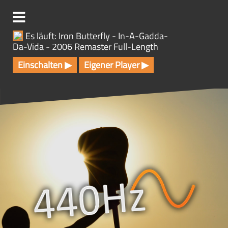
Z
u
m
Es läuft: Iron Butterfly - In-A-Gadda-
I
Da-Vida - 2006 Remaster Full-Length
n
h
Einschalten ▶
Eigener Player ▶
a
l
t
s
p
r
i
n
g
e
n