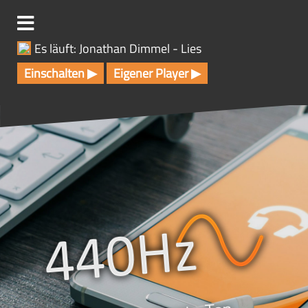
Z
u
m
Es läuft: Jonathan Dimmel - Lies
I
n
Einschalten ▶
Eigener Player ▶
h
a
l
t
s
p
r
i
n
g
e
n