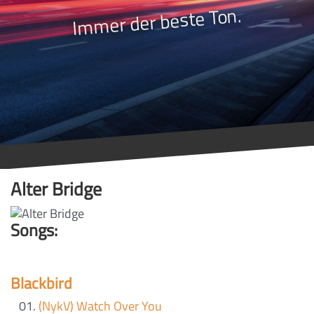
Immer der beste Ton.
Alter Bridge
Songs:
Blackbird
(NykV) Watch Over You