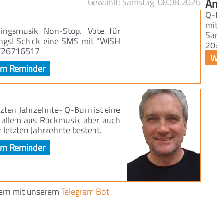
Samstag, 08.08.2026
An
Q-
mi
lingsmusik Non-Stop. Vote für
Sa
ongs! Schick eine SMS mit "WISH
20:
1/26716517
zten Jahrzehnte- Q-Burn ist eine
 allem aus Rockmusik aber auch
 letzten Jahrzehnte besteht.
nern mit unserem
Telegram Bot