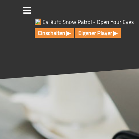
Z
u
m
Es läuft: Snow Patrol - Open Your Eyes
I
n
Einschalten ▶
Eigener Player ▶
h
a
l
t
s
p
r
i
n
g
e
n