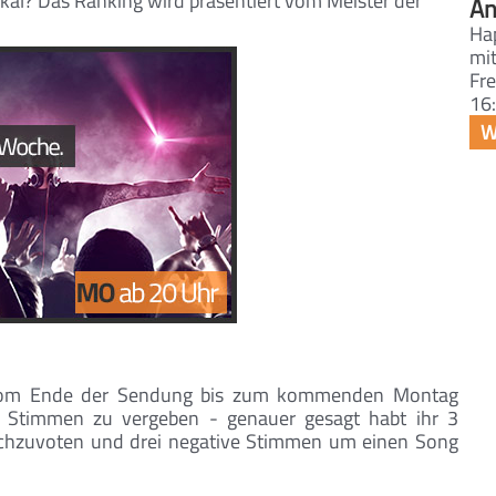
al? Das Ranking wird präsentiert vom Meister der
An
Ha
mit
Fre
16:
vom Ende der Sendung bis zum kommenden Montag
 6 Stimmen zu vergeben - genauer gesagt habt ihr 3
chzuvoten und drei negative Stimmen um einen Song