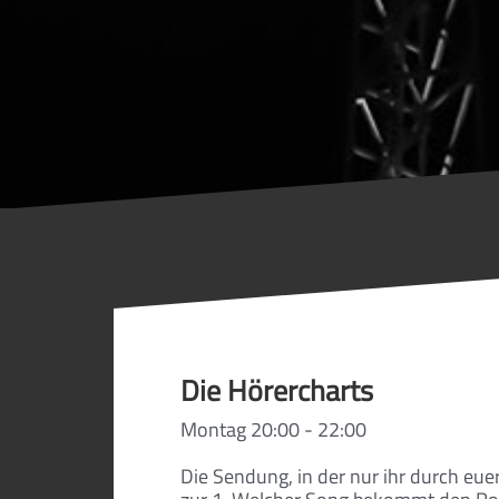
Die Hörercharts
Montag 20:00 - 22:00
Die Sendung, in der nur ihr durch eue