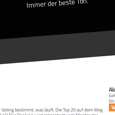
Immer der beste Ton.
Ak
Get
bis
r Voting bestimmt, was läuft. Die Top 20 auf dem Weg