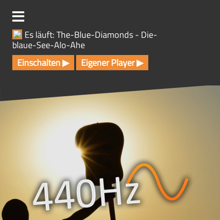
Z
u
m
Es läuft: The-Blue-Diamonds - Die-
I
blaue-See-Alo-Ahe
n
h
Einschalten ▶
Eigener Player ▶
a
l
t
s
p
r
i
n
g
e
n