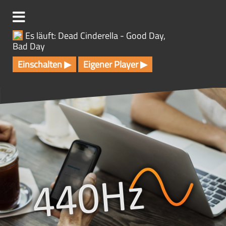
Z
u
m
Es läuft: Dead Cinderella - Good Day,
I
Bad Day
n
h
Einschalten ▶
Eigener Player ▶
a
l
t
s
p
r
i
n
g
e
n