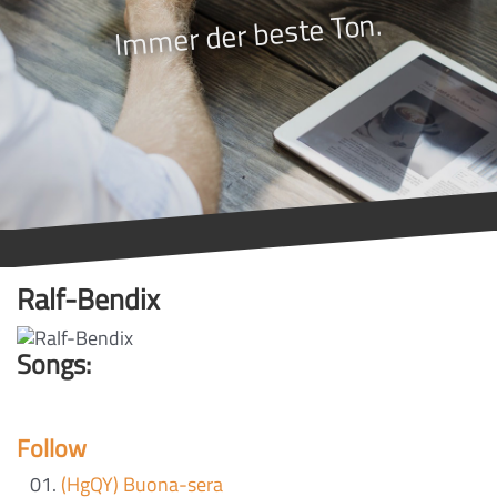
Immer der beste Ton.
Ralf-Bendix
Songs:
Follow
(HgQY) Buona-sera