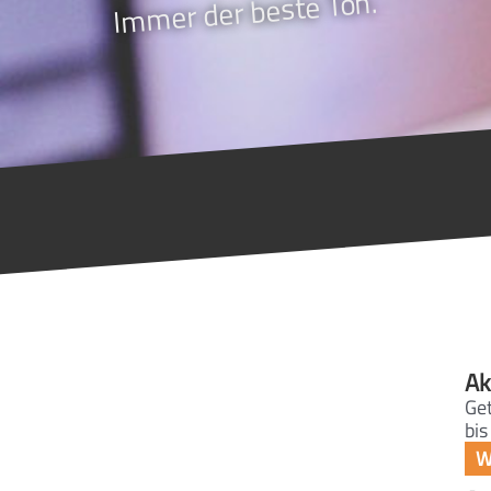
Immer der beste Ton.
Ak
Get
bis